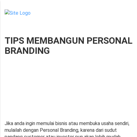
TIPS MEMBANGUN PERSONAL
BRANDING
om
18/07/2018
Posted by: adm1nistr4tor
NO COMMENTS
Jika anda ingin memulai bisnis atau membuka usaha sendiri,
mulailah dengan Personal Branding, karena dari sudut
pandang customer atau investor pun akan lebih mudah