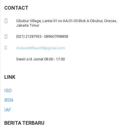
CONTACT
Cibubur Village, Lantai 01 no KA.01-05 Blok A Cibubur, Ciracas,
Jakarta Timur
(021) 21287933 - 089607998858
mutusertifikasi99@gmail.com
Senin s/d Jumat 08.00 - 17.00
LINK
ISO
BSN
IAF
BERITA TERBARU