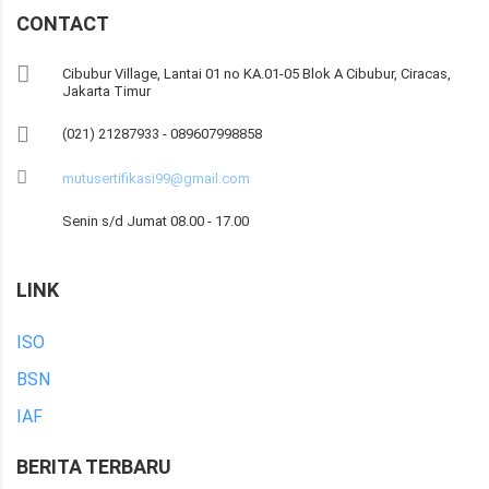
CONTACT
Cibubur Village, Lantai 01 no KA.01-05 Blok A Cibubur, Ciracas,
Jakarta Timur
(021) 21287933 - 089607998858
mutusertifikasi99@gmail.com
Senin s/d Jumat 08.00 - 17.00
LINK
ISO
BSN
IAF
BERITA TERBARU