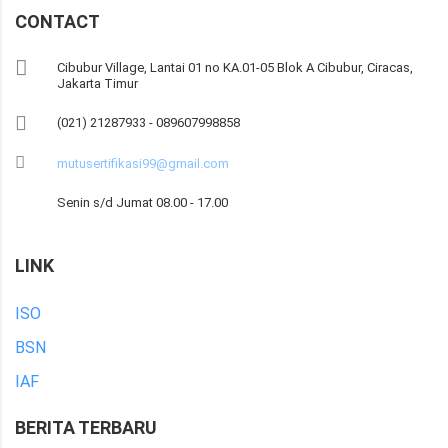
CONTACT
Cibubur Village, Lantai 01 no KA.01-05 Blok A Cibubur, Ciracas,
Jakarta Timur
(021) 21287933 - 089607998858
mutusertifikasi99@gmail.com
Senin s/d Jumat 08.00 - 17.00
LINK
ISO
BSN
IAF
BERITA TERBARU