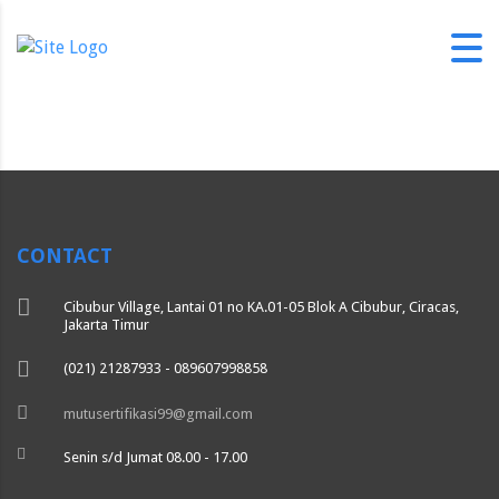
.com
CONTACT
Cibubur Village, Lantai 01 no KA.01-05 Blok A Cibubur, Ciracas,
Jakarta Timur
(021) 21287933 - 089607998858
mutusertifikasi99@gmail.com
Senin s/d Jumat 08.00 - 17.00